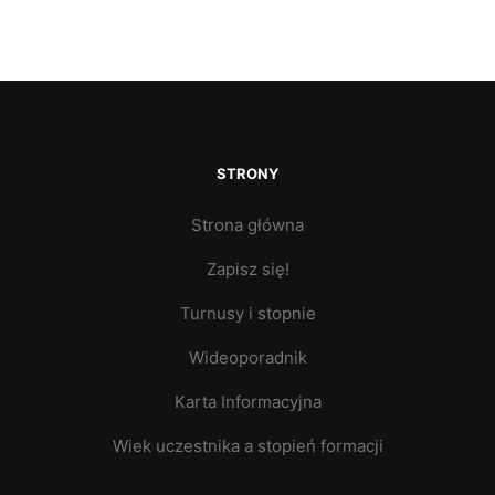
STRONY
Strona główna
Zapisz się!
Turnusy i stopnie
Wideoporadnik
Karta Informacyjna
Wiek uczestnika a stopień formacji