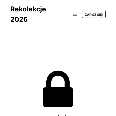
Rekolekcje
ZAPISZ SIĘ!
2026
Główne menu